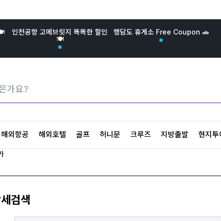
️
인천공항 고메브릿지 똑똑한 할인
행담도 휴게소 Free Coupon 🚗
🍽️
해외항공
해외호텔
골프
허니문
크루즈
지방출발
현지투
카
상세검색