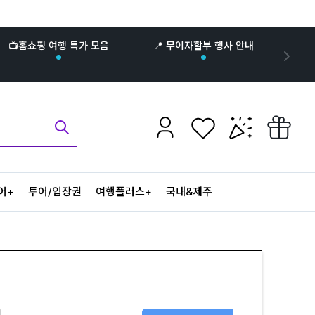
📺홈쇼핑 여행 특가 모음
📍 무이자할부 행사 안내
어+
투어/입장권
여행플러스+
국내&제주