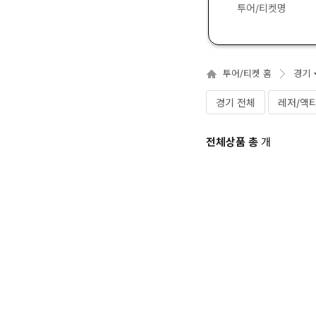
투어/티켓명
투어/티켓 홈
경기
경기 전체
레저/액
전체상품 총
개