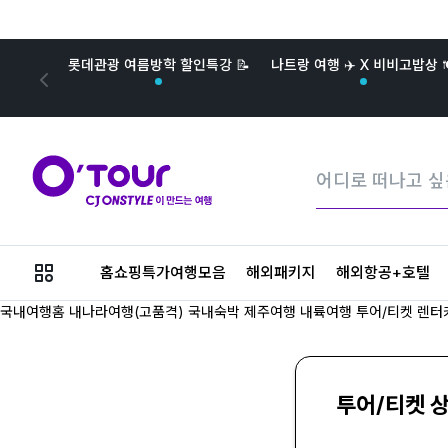
롯데관광 여름방학 할인특강 📝
나트랑 여행 ✈️ X 비비고밥상 
메
홈쇼핑특가여행모음
해외패키지
해외항공+호텔
뉴
버
국내여행홈
내나라여행(고품격)
국내숙박
제주여행
내륙여행
투어/티켓
렌터
튼
투어/티켓 