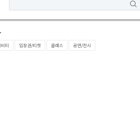
티비티
입장권/티켓
클래스
공연/전시