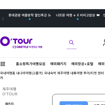
롯데관광 여름방학 할인특강 📝
나트랑 여행 ✈️ X 비비고밥상 🍽️
메
홈쇼핑특가여행모음
해외패키지
해외항공+호텔
해외
뉴
버
국내여행홈
내나라여행(고품격)
국내숙박
제주여행
내륙여행
투어/티켓
렌터
튼
카
제주여행
O'TOUR
패키지