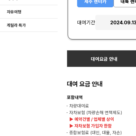
제주 렌터카
내륙 렌
자유여행
대여기간
2024.09.1
게릴라 특가
대여요금 안내
대여 요금 안내
포함내역
차량대여료
자차보험 (차량손해 면책제도)
▶ 예약건별 / 업체별 상이
▶ 자차보험 가입자 한함
종합보험료 (대인, 대물, 자손)