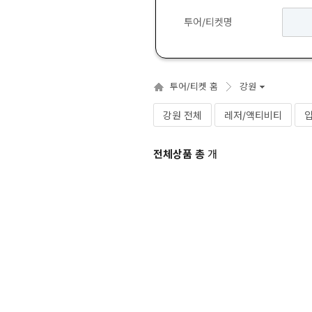
투어/티켓명
투어/티켓 홈
강원
강원 전체
레저/액티비티
전체상품 총
개