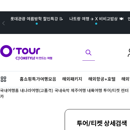
롯데관광 여름방학 할인특강 📝
나트랑 여행 ✈️ X 비비고밥상 🍽️
메
홈쇼핑특가여행모음
해외패키지
해외항공+호텔
해외
뉴
버
국내여행홈
내나라여행(고품격)
국내숙박
제주여행
내륙여행
투어/티켓
렌터
튼
카
투어/티켓 상세검색