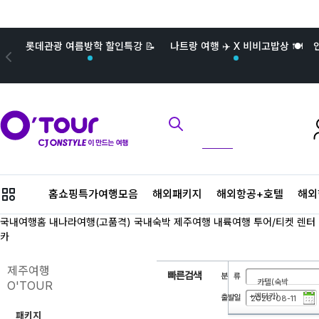
롯데관광 여름방학 할인특강 📝
나트랑 여행 ✈️ X 비비고밥상 🍽️
메
홈쇼핑특가여행모음
해외패키지
해외항공+호텔
해외
뉴
버
국내여행홈
내나라여행(고품격)
국내숙박
제주여행
내륙여행
투어/티켓
렌터
튼
카
제주여행
카텔(숙박
O'TOUR
+렌터카)
패키지