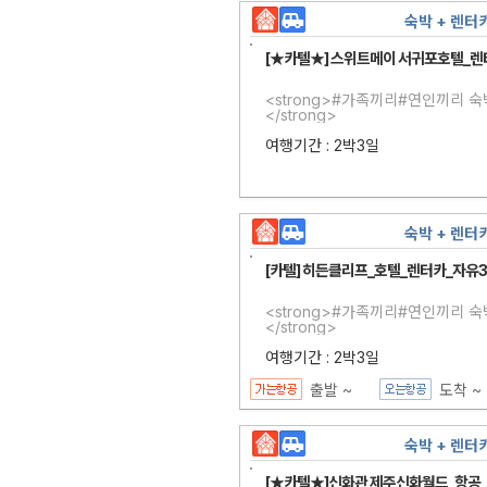
숙박 + 렌터
[★카텔★] 스위트메이 서귀포호텔_렌
<strong>#가족끼리#연인끼리 
</strong>
여행기간 : 2박3일
숙박 + 렌터
[카텔] 히든클리프_호텔_렌터카_자유
<strong>#가족끼리#연인끼리 
</strong>
여행기간 : 2박3일
출발 ~
도착 ~
숙박 + 렌터
[★카텔★]신화관 제주신화월드_항공_