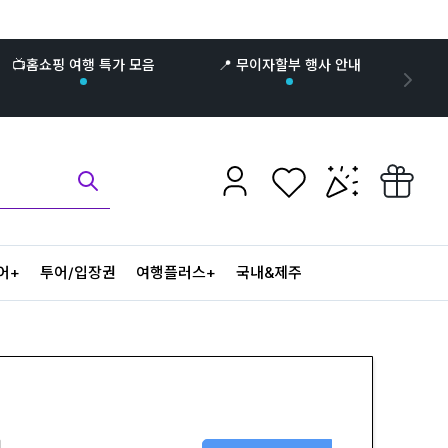
📺홈쇼핑 여행 특가 모음
📍 무이자할부 행사 안내
어+
투어/입장권
여행플러스+
국내&제주