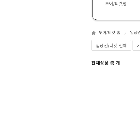
투어/티켓명
투어/티켓 홈
입장
입장권/티켓 전체
전체상품 총
개