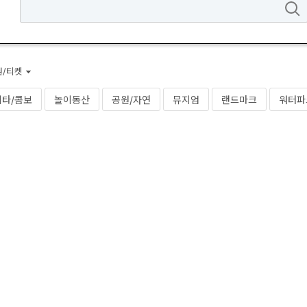
권/티켓
기타/콤보
놀이동산
공원/자연
뮤지엄
랜드마크
워터파