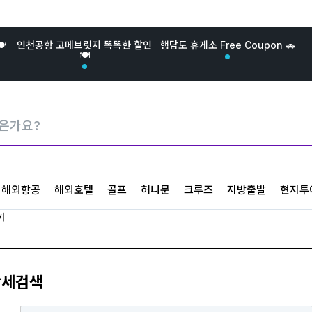
️
인천공항 고메브릿지 똑똑한 할인
행담도 휴게소 Free Coupon 🚗
🍽️
해외항공
해외호텔
골프
허니문
크루즈
지방출발
현지투
카
상세검색